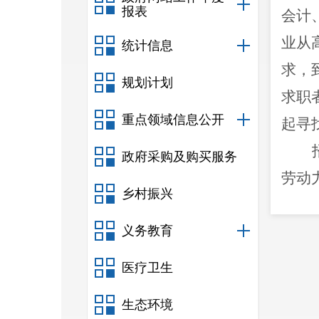
报表
会计
业
从
统计信息
求，
规划计划
求职
重点领域信息公开
起寻
政府采购及购买服务
劳动
乡村振兴
创业
义务教育
业意
份。
医疗卫生
手
，
生态环境
员和