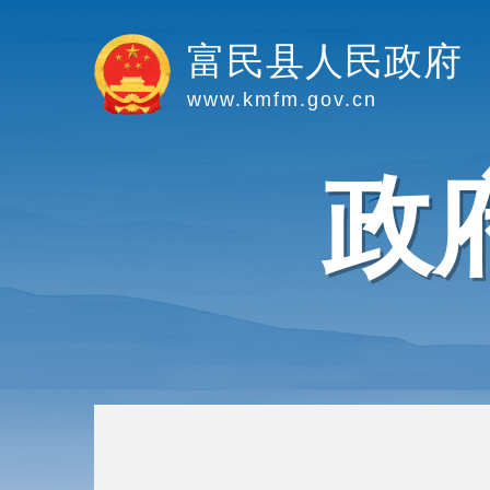
富民县人民政府
www.kmfm.gov.cn
政