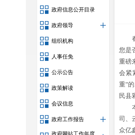
政府信息公开目录
政府领导
组织机构
您
是
人事任免
重磅
公示公告
会
紧
重
”
的
政策解读
民县
会议信息
司、
政府工作报告
众亿
政府网站工作年度