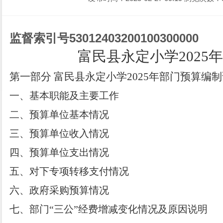
监督索引号
530124032001003000
00
富民县永定小学
202
5
年
第一部分
富民县永定小学202
5
年部门预算编制
一、基本职能及主要工作
二、预算单位基本情况
三、预算单位收入情况
四、预算单位支出情况
五、对下专项转移支付情况
六、政府采购预算情况
七、部门
“
三公
”
经费增减变化情况及原因说明