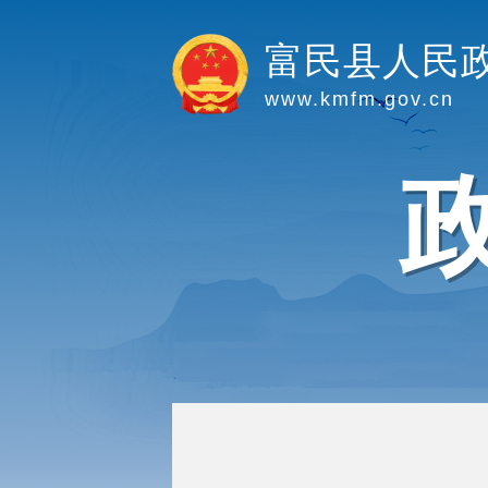
富民县人民
www.kmfm.gov.cn