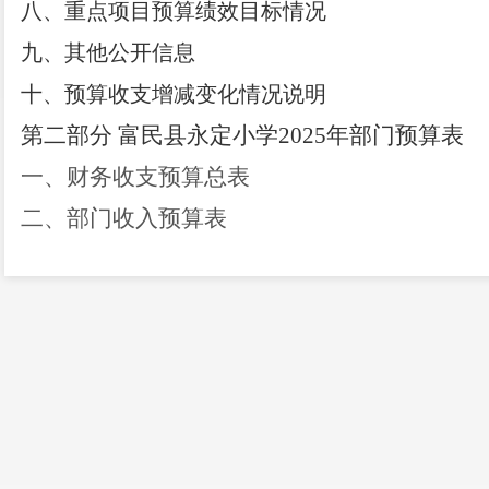
八、重点项目预算绩效目标情况
九、其他公开信息
十、预算收支增减变化情况说明
第二部分
富民县永定小学202
5
年部门预算表
一、财务收支预算总表
二、部门收入预算表
三、部门支出预算表
四、财政拨款收支预算总表
五、一般公共预算支出预算表（按功能科目分
六、一般公共预算
“三公”经费支出预算表
七、基本支出预算表（人员类、运转类公用经
八、项目支出预算表（其他运转类、特定目标