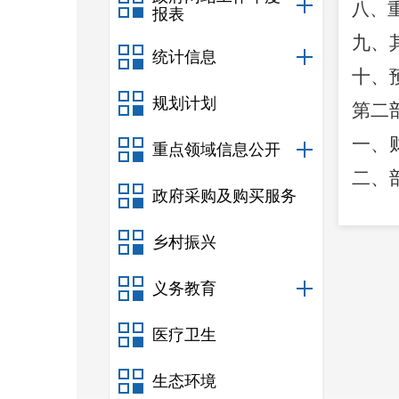
八、
报表
九、
统计信息
十、
规划计划
第二
一、
重点领域信息公开
二、
政府采购及购买服务
三、
乡村振兴
四、
五、
义务教育
六、
医疗卫生
七、
八、
生态环境