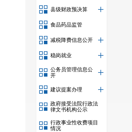
九、
县级财政预决算
十、
食品药品监管
十一
十二
减税降费信息公开
十三
稳岗就业
十四
公务员管理信息公
十五
开
十六
建议提案办理
十七
政府接受法院行政法
十八
律文书机构公示
行政事业性收费项目
情况