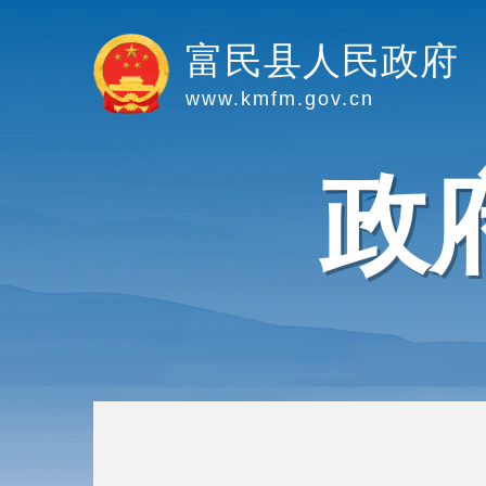
富民县人民政府
www.kmfm.gov.cn
政