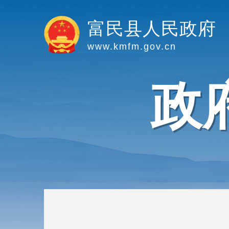
富民县人民政府
www.kmfm.gov.cn
政