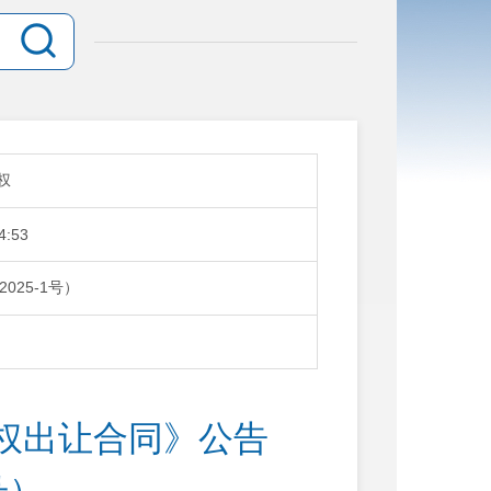
权
4:53
25-1号）
权出让合同》公告