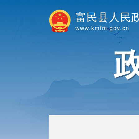
富民县人民
www.kmfm.gov.cn