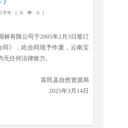
号）
0
字号：[
大
中
小
]
园林有限公司
于
2005
年
2
月
3
日
签订
合同》
，此合同现予作废，
云南宝
均无任何法律效力。
富民县自然资源局
2025
年
3
月
14
日