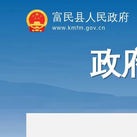
富民县人民政府
www.kmfm.gov.cn
政