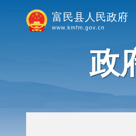
富民县人民政府
www.kmfm.gov.cn
政