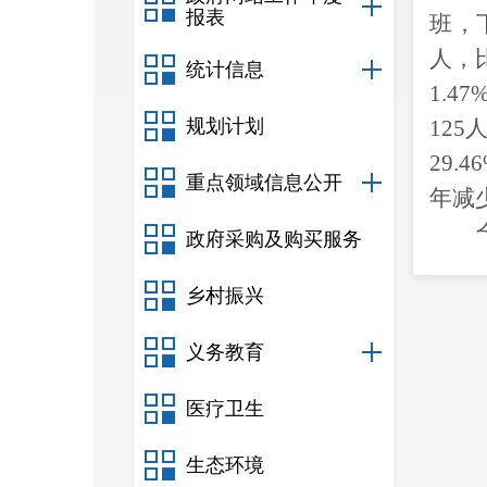
报表
班，
人，
统计信息
1.47
规划计划
125
29.46
重点领域信息公开
年减
政府采购及购买服务
降
0.
1
乡村振兴
运动
面积
4
义务教育
医疗卫生
个，
生态环境
朗、