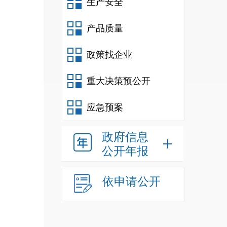
生产安全
减少
256
产品质量
政策找企业
初中
重大决策预公开
人，
应急预案
政府信息
学
14
公开年报
10
人
依申请公开
个教