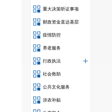
比上
重大决策听证事项
米，
财政资金直达基层
4
％
疫情防控
筑面
养老服务
行政执法
降
16.
比上
社会救助
10.14
428
公共文化服务
11:1
涉农补贴
70308