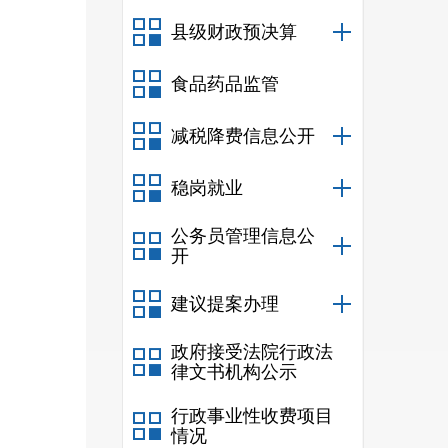
（班
县级财政预决算
比上
食品药品监管
下降
儿园
减税降费信息公开
11
人
稳岗就业
面积
2
公务员管理信息公
开
建议提案办理
不计
政府接受法院行政法
律文书机构公示
校生
人，
行政事业性收费项目
情况
教学