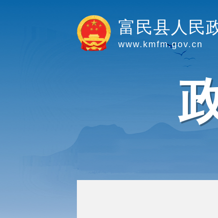
富民县人民
www.kmfm.gov.cn