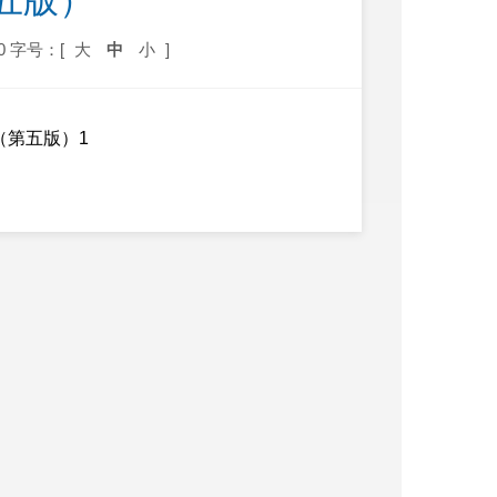
五版）
0
字号：[
大
中
小
]
（第五版）1