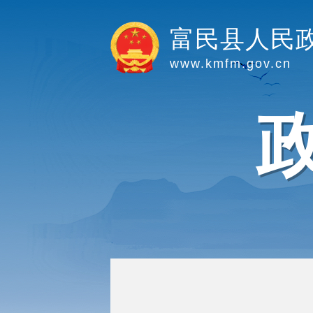
富民县人民
www.kmfm.gov.cn