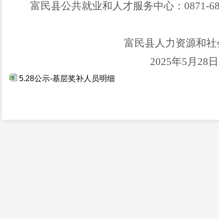
富民县
公共
就业
和人才服务
中心：
0871-6
富民县
人力资源和社
202
5
年
5
月
28
日
5.28公示-基层奖补人员明细