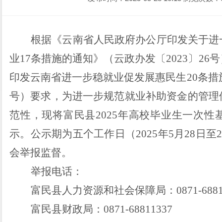
根据《云南省人民政府办公厅印发关于进
业
17
条措施的通知》（云政办发〔
20
23
〕
26
号
印发云南省进一步稳就业促发展惠民生
20
条措
号）要求，为进一步规范就业补助资金的管理
范性，现将富民县
202
5
年高校毕业生一次性
示。公示期为五个工作日（
202
5
年
5
月
28
日至
会举报监督。
举报电话：
富民县人
力资源和
社
会保障
局：
0871-688
富民县财政局：
0871-68811337