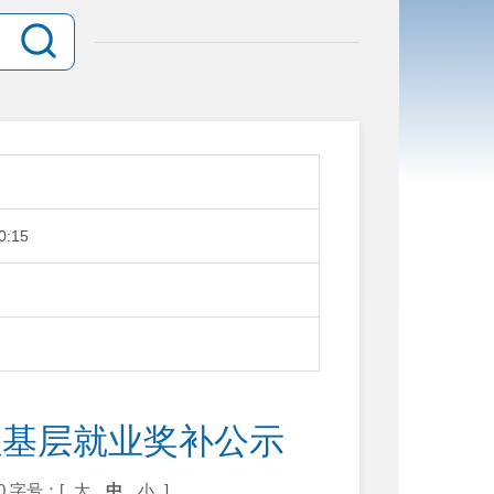
0:15
性基层就业奖补公示
0
字号：[
大
中
小
]