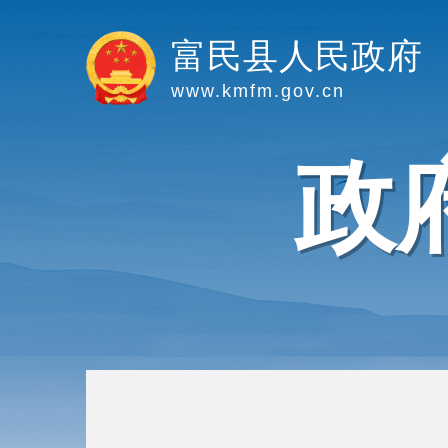
富民县人民政府
www.kmfm.gov.cn
政