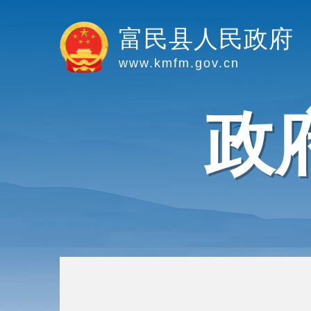
富民县人民政府
www.kmfm.gov.cn
政