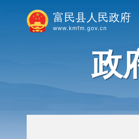
富民县人民政府
www.kmfm.gov.cn
政