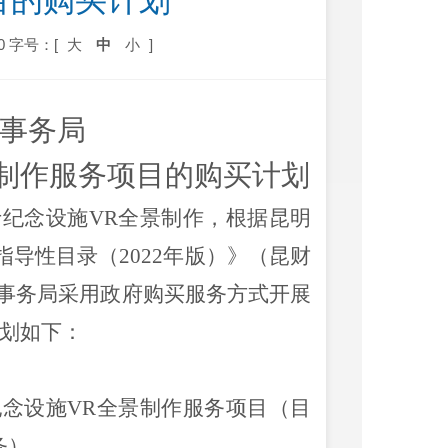
目的购买计划
0
字号：[
大
中
小
]
事务局
制作
服务项目的购
买计划
士纪念设施
VR
全景
制作
，根据昆明
指导性目录（
2022
年版）》（昆财
事务局采用政府购买服务方式开展
划如下：
纪念设施
VR
全景
制作
服务项目
（目
务
）