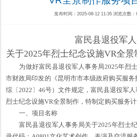
VR全景制作服务项
发布时间：2025-08-12 11:35
浏览次数：
富民县退役军人
关于
2025年
烈士纪念设施
VR
全景
为做好富民县退役军人事务局
202
5
年
烈
市财政局印发的《昆明市市本级政府购买服务
综〔
2022
〕
46
号）文件
规定
，富民县退役军人
烈士纪念设施
VR
全景
制作
，
特制定
购买服务计
一、
项目名称
富民县退役军人事务局关于
2025
年
烈士
录代码：
A0801
文化艺术创作、表演及交流服