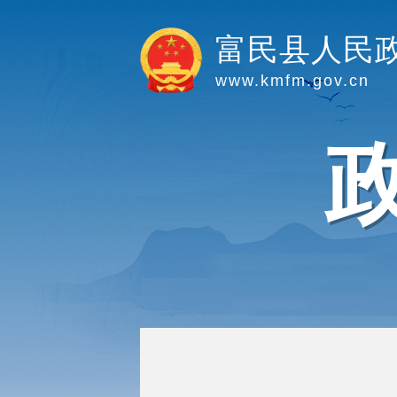
富民县人民
www.kmfm.gov.cn