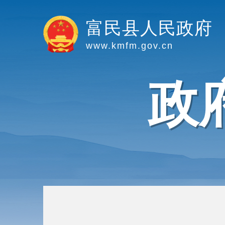
富民县人民政府
www.kmfm.gov.cn
政