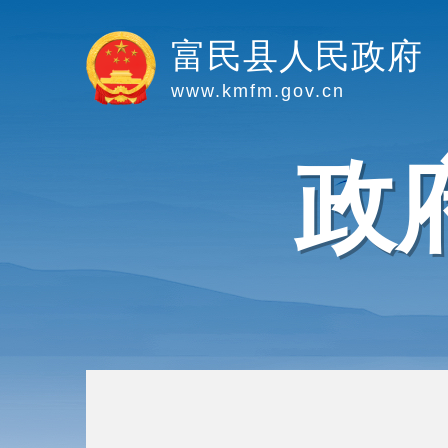
富民县人民政府
www.kmfm.gov.cn
政