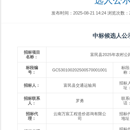
选人公
发布时间：2025-08-21 14:24
浏览次数：
中标候选人公
招标项目
富民县2025年农村
名称：
标段编
标段
GC
530100202500570001
001
号：
称
招标
招标人：
富民县交通运输局
址
招标联系
联系
罗勇
人：
话
招标代
云南万宸工程造价咨询有限公
招标
理：
司
地址
招标