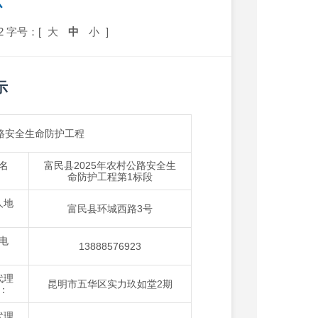
示
2
字号：[
大
中
小
]
示
公路安全生命防护工程
名
富民县2025年农村公路安全生
：
命防护工程第1标段
人地
富民县环城西路3号
：
电
13888576923
：
代理
昆明市五华区实力玖如堂2期
：
代理