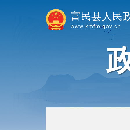
富民县人民
www.kmfm.gov.cn