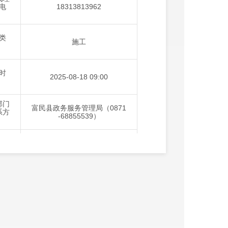
电
18313813962
：
类
施工
：
时
2025-08-18 09:00
：
部门
富民县政务服务管理局（0871
系方
-68855539）
：
结束
2025-08-23 17:00
：
办
综合评分法
：
性
正常
：