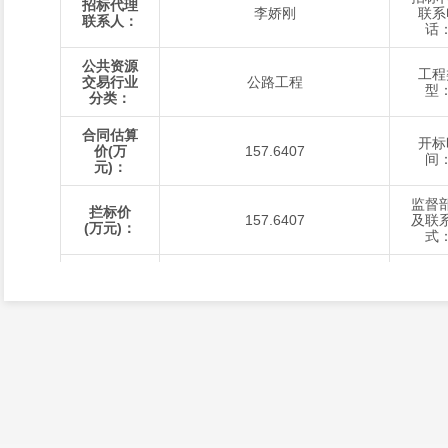
招标代理
李娇刚
联系
联系人：
话
公共资源
工程
交易行业
公路工程
型
分类：
合同估算
开标
价(万
157.6407
间
元)：
监督
拦标价
157.6407
及联
(万元)：
式
公示开始
公示
2025-08-20 17:00
时间：
时间
招标方
评标
公开招标
式：
法
评标结果
公示
是否对外
对外发布
质
发布：