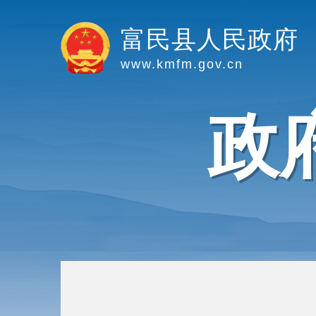
富民县人民政府
www.kmfm.gov.cn
政