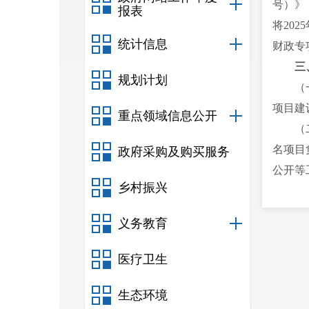
号）》
报表
将20
统计信息
财政专
三
规划计划
（
项目建
重点领域信息公开
（
名项目
政府采购及购买服务
公开等
乡村振兴
财政局
（
义务教育
照“谁
前公示
医疗卫生
等信息
生态环境
的监督