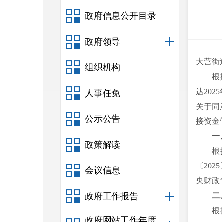
政府信息公开目录
政府领导
大营街
组织机构
根
达20
人事任免
关于同
公示公告
接资金
一
政策解读
根
〔20
会议信息
央财政
政府工作报告
二
根
政府网站工作年度