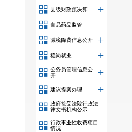
（
县级财政预决算
财政专
环节。
食品药品监管
项目实
执行中
减税降费信息公开
（
稳岗就业
金出支
须留存
公务员管理信息公
理，确
开
建议提案办理
附件：
附件
政府接受法院行政法
附件
律文书机构公示
附件
行政事业性收费项目
情况