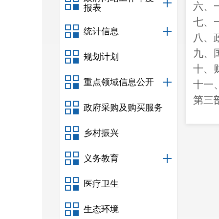
六、
报表
七、
统计信息
八、
九、
规划计划
十、
重点领域信息公开
十一
第三
政府采购及购买服务
一、
二、
乡村振兴
三、
义务教育
四、
医疗卫生
第四
一、
生态环境