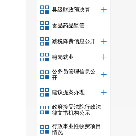
二、
县级财政预决算
三、
四、
食品药品监管
五、
六、
减税降费信息公开
第五
稳岗就业
公务员管理信息公
开
建议提案办理
政府接受法院行政法
律文书机构公示
监督
行政事业性收费项目
情况
资产