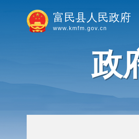
富民县人民政府
www.kmfm.gov.cn
政