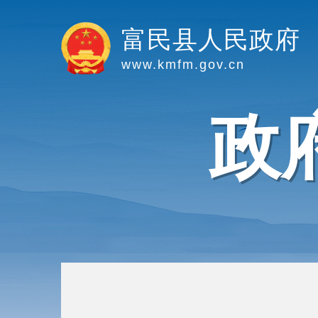
富民县人民政府
www.kmfm.gov.cn
政