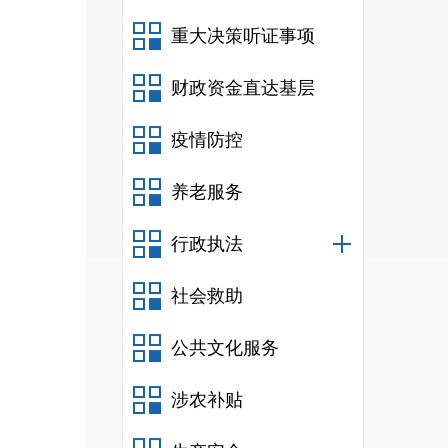
重大决策听证事项
1
事故
财政资金直达基层
数
持
疫情防控
养老服务
1
固废
行政执法
人数
社会救助
公共文化服务
1
1
涉农补贴
营街