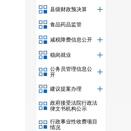
县级财政预决算
1
亡
4
食品药品监管
平
。
减税降费信息公开
稳岗就业
1
筑施
公务员管理信息公
开
平
，
建议提案办理
1
政府接受法院行政法
律文书机构公示
事故
行政事业性收费项目
受伤
情况