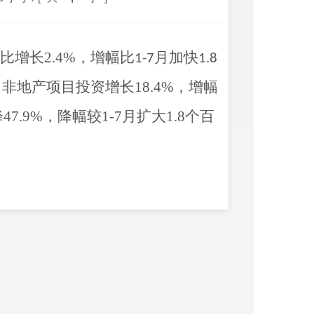
比
增长
2.4
%
，
增
幅比
月加快
1-7
1.8
。非地产项目投资
增长
18.4
%
，
增幅
降
47.9
%
，降幅较
1-7
月扩大
1.8
个百