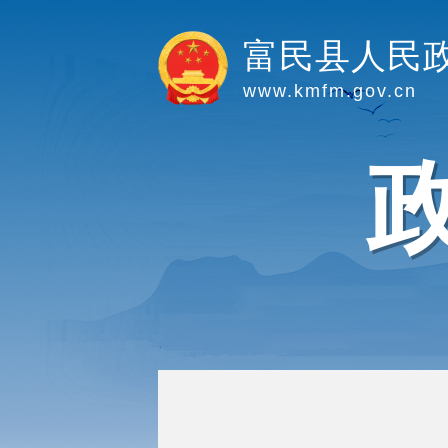
富民县人民
www.kmfm.gov.cn