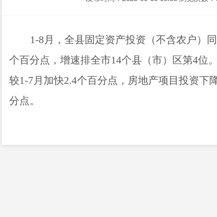
1-8
月，全县固定资产投资（不含农户）同
个百分点
，增速排全市
14
个县（市）区第
4
位
较
1-7
月加快
2.4
个百分点，
房地产项目投资
下
分点
。