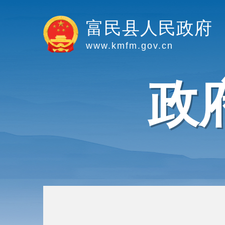
富民县人民政府
www.kmfm.gov.cn
政