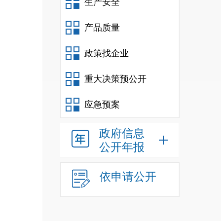
生产安全
电子
通体
产品质量
发展
政策找企业
电子
市场
重大决策预公开
流通
应急预案
政府信息
作；
公开年报
整，
商务
依申请公开
清单
出口