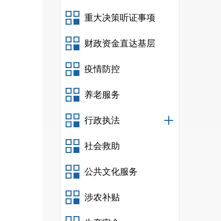
源节
重大决策听证事项
企业
措施
财政资金直达基层
题，
疫情防控
指导
养老服务
责信
行政执法
网、
社会救助
业指
合省
公共文化服务
置
工
涉农补贴