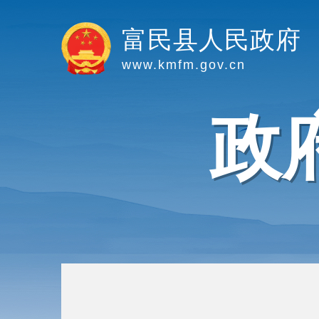
富民县人民政府
www.kmfm.gov.cn
政