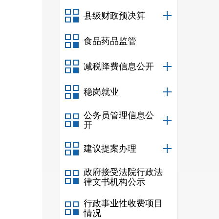
发布
县级财政预决算
出政
食品药品监管
电网
减税降费信息公开
重大
新工
稳岗就业
公务员管理信息公
开
产业
性服
建议提案办理
备制
政府接受法院行政法
律文书机构公示
动园
行政事业性收费项目
情况