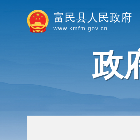
富民县人民政府
www.kmfm.gov.cn
政