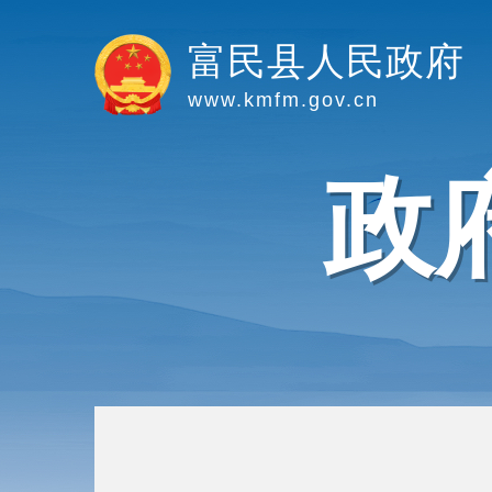
富民县人民政府
www.kmfm.gov.cn
政