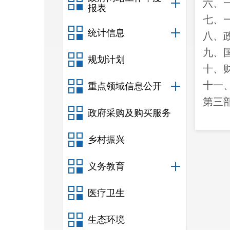
六、
报表
七、
统计信息
八
、
九、
规划计划
十
、
十一
重点领域信息公开
第三
政府采购及购买服务
一、
二、
乡村振兴
三、
义务教育
四、
第四
医疗卫生
一、
生态环境
二、