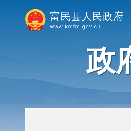
富民县人民政府
www.kmfm.gov.cn
政