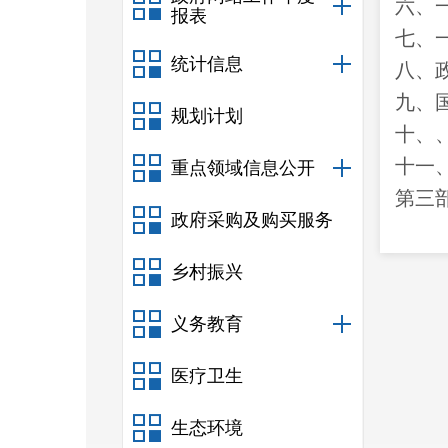
六、
报表
七、
统计信息
八
、
九、
规划计划
十
、
十一
重点领域信息公开
第三
政府采购及购买服务
一、
二、
乡村振兴
三、
义务教育
四、
第四
医疗卫生
一、
生态环境
二、