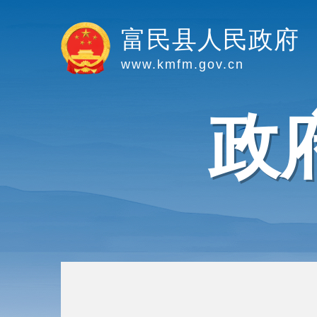
富民县人民政府
www.kmfm.gov.cn
政