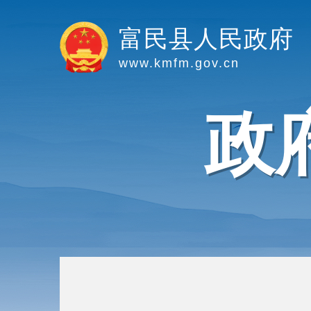
富民县人民政府
www.kmfm.gov.cn
政