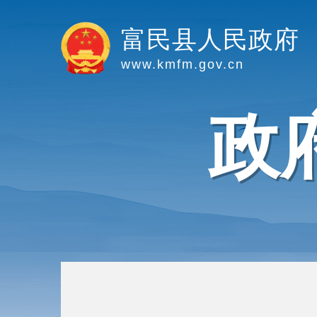
富民县人民政府
www.kmfm.gov.cn
政