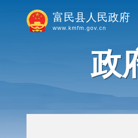
富民县人民政府
www.kmfm.gov.cn
政