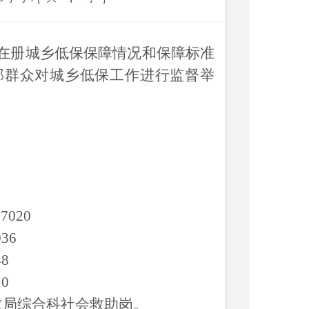
在册城乡低保保障情况和保障标准
部群众对城乡低保工作进行监督举
。
17020
036
4
8
10
政局
综合科社会救助岗
。