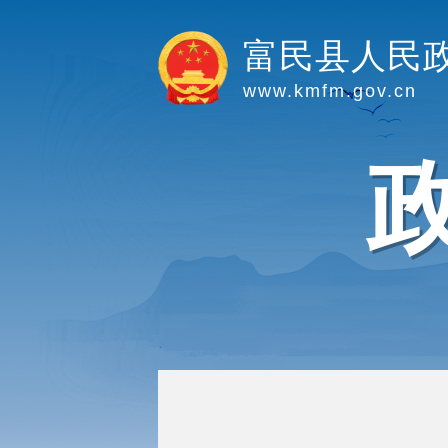
富民县人民
www.kmfm.gov.cn