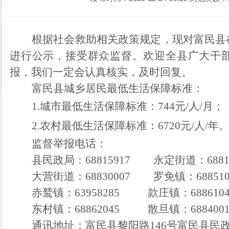
根据社会救助相关政策规定，现对富民县
进行公示，接受群众监督。欢迎全县广大干
报，我们一定会认真核实，及时回复。
富民县城乡居民最低生活保障标准：
1.
城市最低生活保障标准：
7
44
元
/
人
/
月；
2.
农村最低生活保障标准：
6
720
元
/
人
/
年
监督举报电话：
县民政局：
68815917
永定街道：
688
大营街道：
68830007
罗免镇：
68851
赤鹫镇：
63958285
款庄镇：
688610
东村镇：
68862045
散旦镇：
688400
通讯地址：
富民县黎
阳路
146
号富民
县民