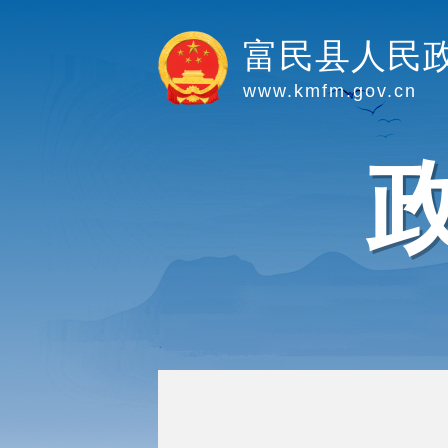
富民县人民
www.kmfm.gov.cn