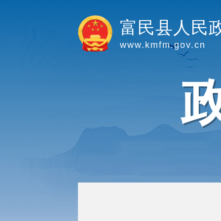
富民县人民
www.kmfm.gov.cn