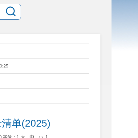
0:25
单(2025)
0
字号：[
大
中
小
]