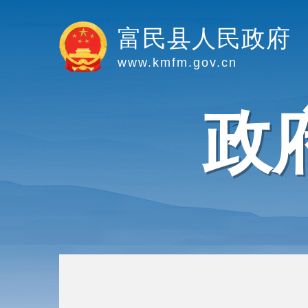
富民县人民政府
www.kmfm.gov.cn
政