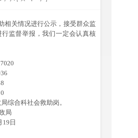
助相关情况进行公示，接受群众监
进行监督举报，我们一定会认真核
1
7020
036
4
8
10
政局
综合科社会救助岗
。
政局
月
19
日