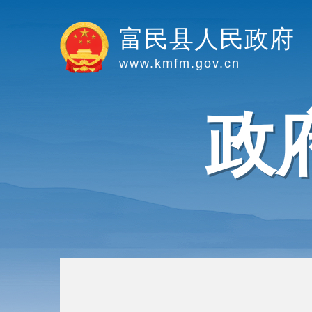
富民县人民政府
www.kmfm.gov.cn
政