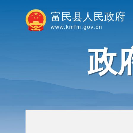
富民县人民政府
www.kmfm.gov.cn
政