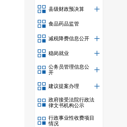
县级财政预决算
结合
措，
食品药品监管
五五
减税降费信息公开
稳岗就业
（园
重要
公务员管理信息公
开
研究
建议提案办理
文本
政府接受法院行政法
表和
律文书机构公示
汇报
行政事业性收费项目
编制
情况