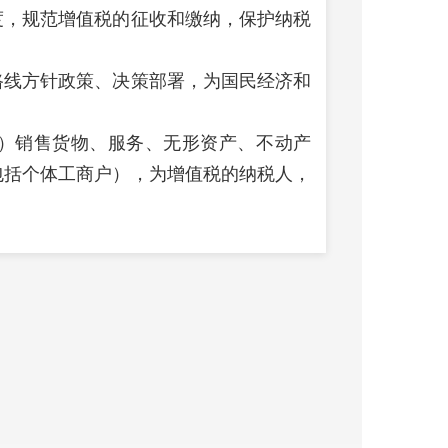
，规范增值税的征收和缴纳，保护纳税
线方针政策、决策部署，为国民经济和
）销售货物、服务、无形资产、不动产
包括个体工商户），为增值税的纳税人，
让货物、不动产的所有权，有偿提供服
内；
的，不动产、自然资源所在地在境内；
者销售方为境内单位和个人；
无形资产的，服务、无形资产在境内消