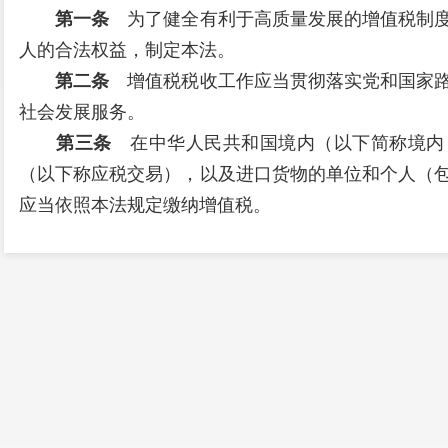
第一条
为了健全有利于高质量发展的增值税制度
人的合法权益，制定本法。
第二条
增值税税收工作应当贯彻落实党和国家路
社会发展服务。
第三条
在中华人民共和国境内（以下简称境内
（以下称应税交易），以及进口货物的单位和个人（
应当依照本法规定缴纳增值税。
销售货物、服务、无形资产、不动产，是指有偿转
务，有偿转让无形资产的所有权或者使用权。
第四条
在境内发生应税交易，是指下列情形：
（一）销售货物的，货物的起运地或者所在地在境
（二）销售或者租赁不动产、转让自然资源使用权
（三）销售金融商品的，金融商品在境内发行，或
（四）除本条第二项、第三项规定外，销售服务、