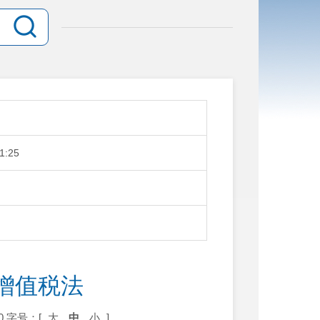
1:25
增值税法
0
字号：[
大
中
小
]