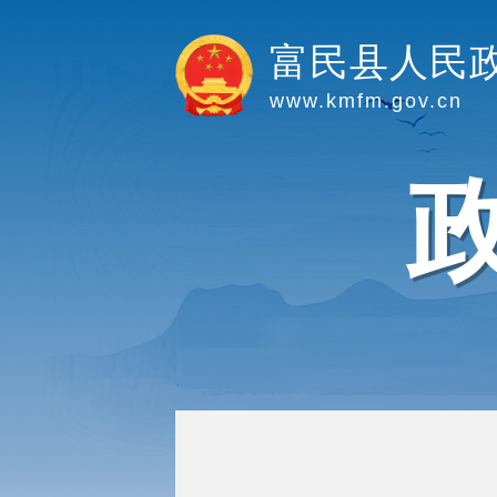
富民县人民
www.kmfm.gov.cn