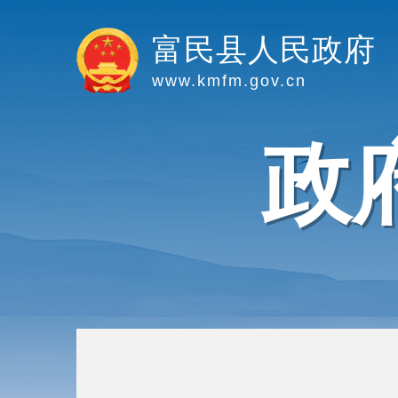
富民县人民政府
www.kmfm.gov.cn
政