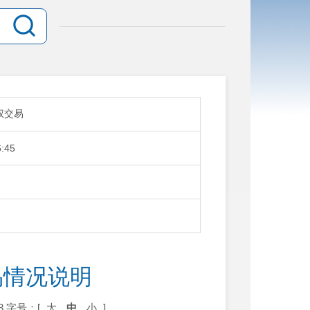
权交易
6:45
易情况说明
3
字号：[
大
中
小
]