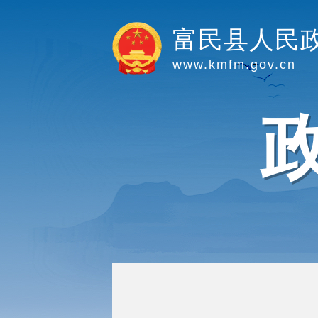
富民县人民
www.kmfm.gov.cn