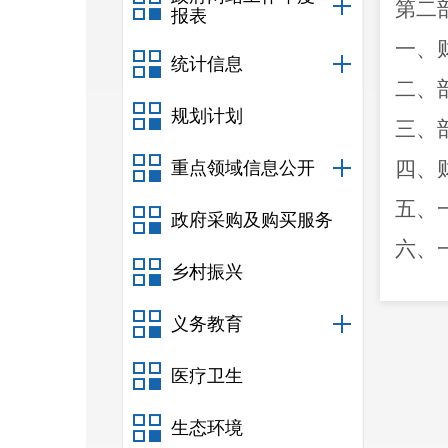
第二
报表
一、
统计信息
二、
规划计划
三、
四、
重点领域信息公开
五、
政府采购及购买服务
六、
乡村振兴
七、
义务教育
八、
九、
医疗卫生
十、
生态环境