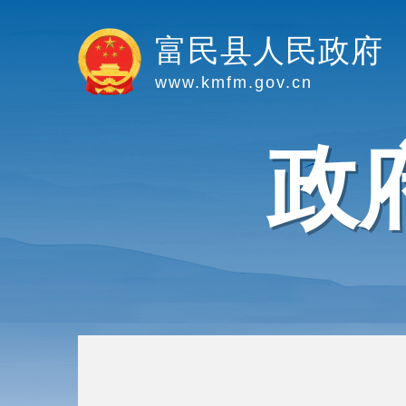
富民县人民政府
www.kmfm.gov.cn
政