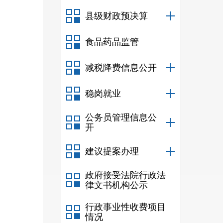
十一
县级财政预决算
十二
十三
食品药品监管
十四
减税降费信息公开
十五
稳岗就业
十六
公务员管理信息公
十七
开
十八
建议提案办理
十九
政府接受法院行政法
二十
律文书机构公示
行政事业性收费项目
情况