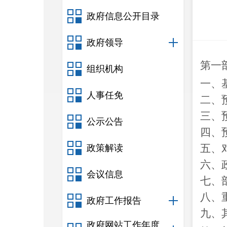
政府信息公开目录
政府领导
第一
组织机构
一、
人事任免
二、
三、
公示公告
四、
五、
政策解读
六、
会议信息
七、
八、
政府工作报告
九、
政府网站工作年度