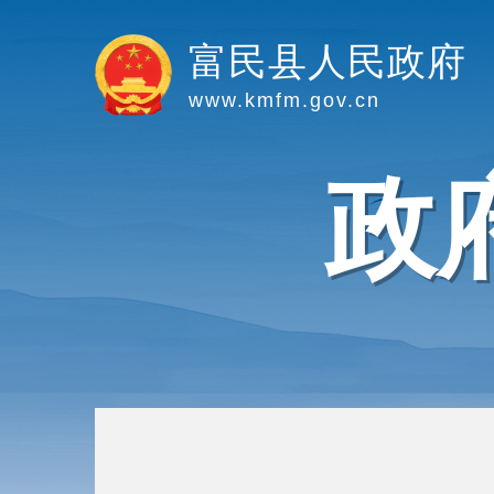
富民县人民政府
www.kmfm.gov.cn
政