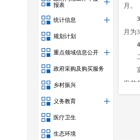
报表
月
。
3
统计信息
月为
3
规划计划
4
重点领域信息公开
政府采购及购买服务
发放
乡村振兴
2826
义务教育
28.75
医疗卫生
人，
生态环境