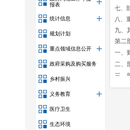
报表
七、
统计信息
八、
九、
规划计划
第二
重点领域信息公开
一、
二、
政府采购及购买服务
三、
乡村振兴
四、
义务教育
五、
医疗卫生
六、
七、
生态环境