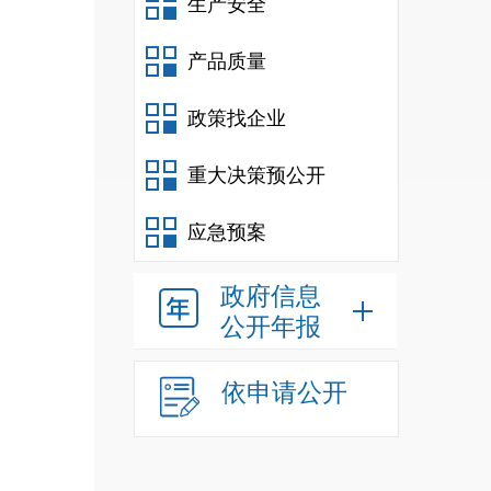
生产安全
权、
产品质量
权、
职务
政策找企业
力、
重大决策预公开
察院
应急预案
委巡
政府信息
公开年报
依申请公开
室、
督管
室、