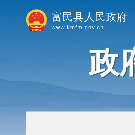
富民县人民政府
www.kmfm.gov.cn
政