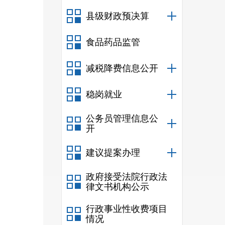
八、
县级财政预决算
九、
食品药品监管
十、
十一
减税降费信息公开
十二
稳岗就业
十三
公务员管理信息公
十四
开
十五
建议提案办理
十六
政府接受法院行政法
十七
律文书机构公示
十八
行政事业性收费项目
情况