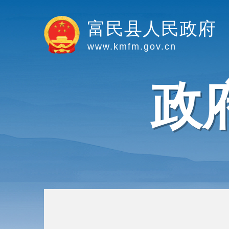
富民县人民政府
www.kmfm.gov.cn
政