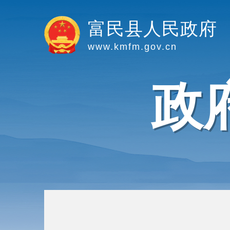
富民县人民政府
www.kmfm.gov.cn
政