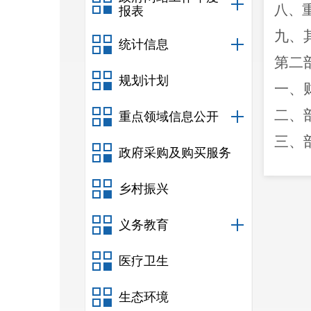
八、
报表
九、
统计信息
第二
规划计划
一、
二、
重点领域信息公开
三、
政府采购及购买服务
四、
乡村振兴
五、
六、
义务教育
七、
医疗卫生
八、
生态环境
九、