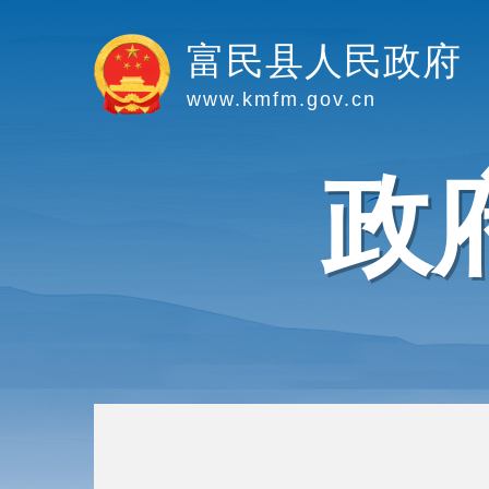
富民县人民政府
www.kmfm.gov.cn
政