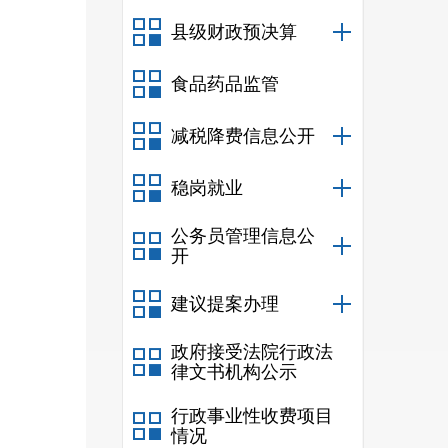
十、
县级财政预决算
十一
食品药品监管
十二
十三
减税降费信息公开
十四
稳岗就业
十五
公务员管理信息公
十六
开
十七
建议提案办理
十八
十九
政府接受法院行政法
律文书机构公示
二十
行政事业性收费项目
情况