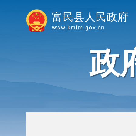
富民县人民政府
www.kmfm.gov.cn
政