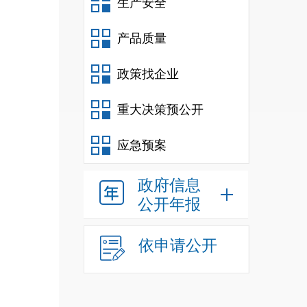
生产安全
2
产品质量
2
政策找企业
2
重大决策预公开
2
应急预案
2
2
政府信息
公开年报
2
依申请公开
社会
就业