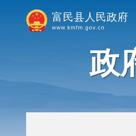
富民县人民政府
www.kmfm.gov.cn
政