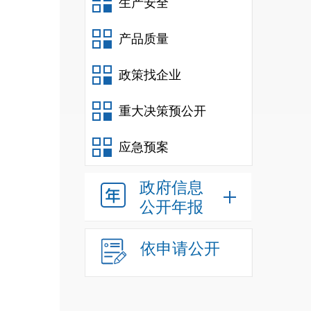
生产安全
会，
产品质量
无用
政策找企业
重大决策预公开
量”
应急预案
制，
政府信息
公开年报
供给
依申请公开
单位
下：