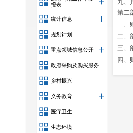
九、
报表
第二
统计信息
一、
规划计划
二、
三、
重点领域信息公开
四、
政府采购及购买服务
五、
乡村振兴
六、
七、
义务教育
八、
医疗卫生
九、
生态环境
十、