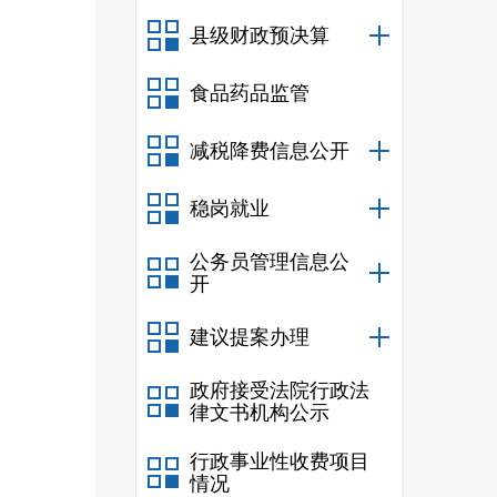
县级财政预决算
十一
十二
食品药品监管
十三
减税降费信息公开
十四
稳岗就业
十五
十六
公务员管理信息公
开
十七
建议提案办理
十八
政府接受法院行政法
十九
律文书机构公示
二十
行政事业性收费项目
情况