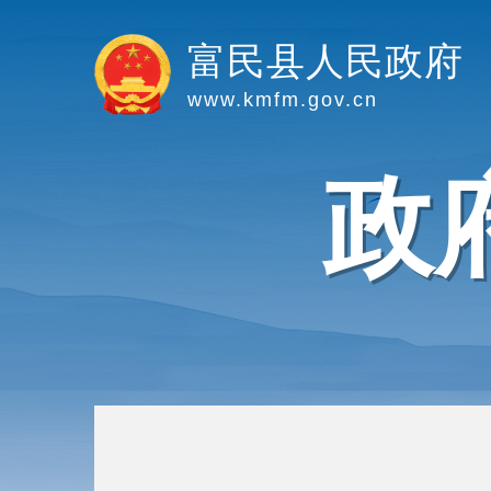
富民县人民政府
www.kmfm.gov.cn
政