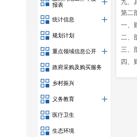
九、
报表
第二
统计信息
一、
规划计划
二、
三、
重点领域信息公开
四、
政府采购及购买服务
五、
乡村振兴
六、
七、
义务教育
八、
医疗卫生
九、
生态环境
十、