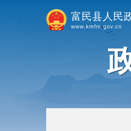
富民县人民
www.kmfm.gov.cn