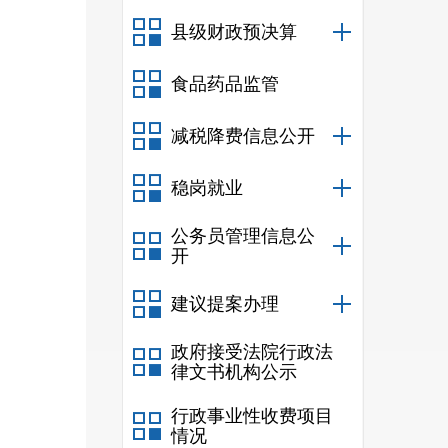
九、
县级财政预决算
十、
食品药品监管
十一
十二
减税降费信息公开
十三
稳岗就业
十四
公务员管理信息公
十五
开
十六
建议提案办理
十七
政府接受法院行政法
十八
律文书机构公示
十九
行政事业性收费项目
情况
二十